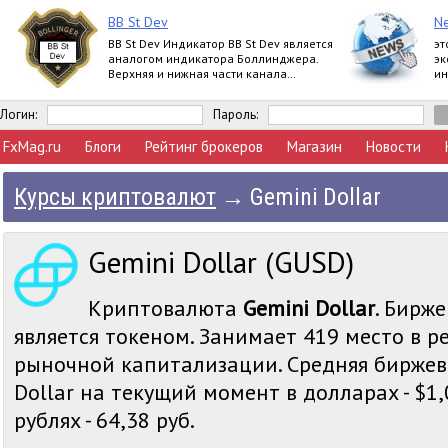
BB St Dev
Ne
BB St Dev Индикатор BB St Dev является
эт
аналогом индикатора Боллинджера.
эк
Верхняя и нижная части канала
ин
Боллинджера рассчитываются при
мн
помощи iStd
мн
Логин:
Пароль:
FxMag.ru
Блоги
Рейтинг брокеров
Магазин
Новости
Курсы криптовалют
→
Gemini Dollar
Gemini Dollar (GUSD)
Криптовалюта
Gemini Dollar
. Бирже
является токеном. Занимает 419 место в р
рыночной капитализации. Средняя биржев
Dollar на текущий момент в долларах - $1,
рублях - 64,38 руб.