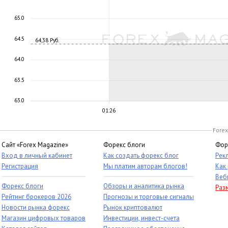
65.0
64.5
64,38 Руб.
64.0
63.5
63.0
01:26
Forex
Сайт «Forex Magazine»
Форекс блоги
Фор
Вход в личный кабинет
Как создать форекс блог
Рек
Регистрация
Мы платим авторам блогов!
Как
Веб
Форекс блоги
Обзоры и аналитика рынка
Раз
Рейтинг брокеров 2026
Прогнозы и торговые сигналы
Новости рынка форекс
Рынок криптовалют
Магазин цифровых товаров
Инвестиции, инвест-счета