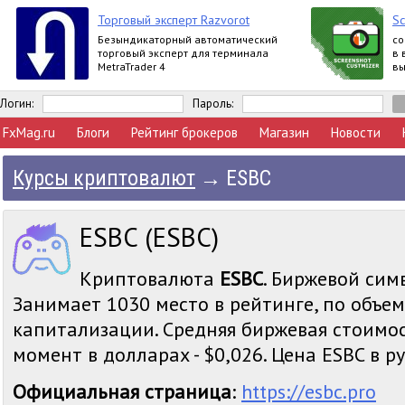
Торговый эксперт Razvorot
Sc
Безындикаторный автоматический
со
торговый эксперт для терминала
в 
MetraTrader 4
вы
ин
от
Логин:
Пароль:
FxMag.ru
Блоги
Рейтинг брокеров
Магазин
Новости
Курсы криптовалют
→
ESBC
ESBC (ESBC)
Криптовалюта
ESBC
. Биржевой симв
Занимает 1030 место в рейтинге, по объе
капитализации. Средняя биржевая стоимо
момент в долларах - $0,026. Цена ESBC в руб
Официальная страница
:
https://esbc.pro