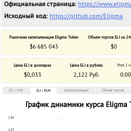
Официальная страница
:
https://www.eligma
Исходный код
:
https://github.com/Eligma
Рыночная капитализация Eligma Token
Объем торгов ELI за 24
$6 685 043
$0
Цена ELI в долларах
Цена ELI в рублях
Изм. 1 ч
$0,033
2,122 Руб.
0.0
ELI / USD
Капитализация
Объем торгов
ELI / RUR
График динамики курса Eligma 
2.30
2.25