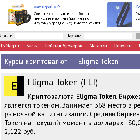
Vamsignal VIP
Со
Советник основан все роботы на
Гр
принципе мартингейла (или по
Bl
другому усреднение). Имеет 5 стилей
торговли. До 170% в месяц.
Логин:
Пароль:
FxMag.ru
Блоги
Рейтинг брокеров
Магазин
Новости
Курсы криптовалют
→
Eligma Token
Eligma Token (ELI)
Криптовалюта
Eligma Token
. Бирже
является токеном. Занимает 368 место в р
рыночной капитализации. Средняя биржев
Token на текущий момент в долларах - $0,03
2,122 руб.