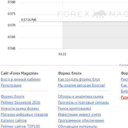
0.580
0.575
0,5716 Руб.
0.570
0.565
0.560
01:22
Forex
Сайт «Forex Magazine»
Форекс блоги
Фор
Вход в личный кабинет
Как создать форекс блог
Рек
Регистрация
Мы платим авторам блогов!
Как
Веб
Форекс блоги
Обзоры и аналитика рынка
Раз
Рейтинг брокеров 2026
Прогнозы и торговые сигналы
Новости рынка форекс
Рынок криптовалют
Магазин цифровых товаров
Инвестиции, инвест-счета
Каталог сайтов
Программное обеспечение
Рейтинг сайтов TOP100
Обучающие материалы