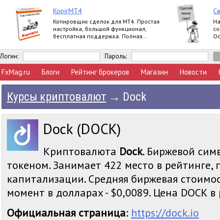
KopirMT4
Св
Копировщик сделок для МТ4. Простая
На
настройка, большой функционал,
со
бесплатная поддержка. Полная
Ос
версия.
ер
Логин:
Пароль:
FxMag.ru
Блоги
Рейтинг брокеров
Магазин
Новости
Курсы криптовалют
→
Dock
Dock (DOCK)
Криптовалюта
Dock
. Биржевой симв
токеном. Занимает 422 место в рейтинге,
капитализации. Средняя биржевая стоимос
момент в долларах - $0,0089. Цена DOCK в р
Официальная страница
:
https://dock.io