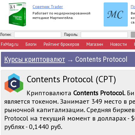
Советник Trader
П
Работает по модернизированной
Ви
методике Мартингейла.
ко
св
Логин:
Пароль:
FxMag.ru
Блоги
Рейтинг брокеров
Магазин
Новости
Курсы криптовалют
→
Contents Protocol
Contents Protocol (CPT)
Криптовалюта
Contents Protocol
. Б
является токеном. Занимает 349 место в р
рыночной капитализации. Средняя биржева
Protocol на текущий момент в долларах - $
рублях - 0,1440 руб.