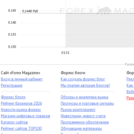
0.145
0,1440 Руб.
0.140
0.135
0.130
01:31
Forex
Сайт «Forex Magazine»
Форекс блоги
Фор
Вход в личный кабинет
Как создать форекс блог
Рек
Регистрация
Мы платим авторам блогов!
Как
Веб
Форекс блоги
Обзоры и аналитика рынка
Раз
Рейтинг брокеров 2026
Прогнозы и торговые сигналы
Новости рынка форекс
Рынок криптовалют
Магазин цифровых товаров
Инвестиции, инвест-счета
Каталог сайтов
Программное обеспечение
Рейтинг сайтов TOP100
Обучающие материалы