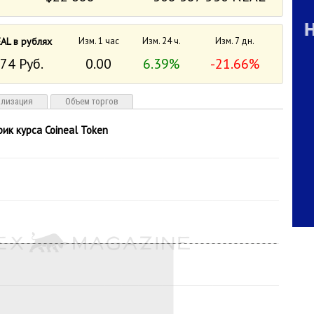
AL в рублях
Изм. 1 час
Изм. 24 ч.
Изм. 7 дн.
74 Руб.
0.00
6.39%
-21.66%
ализация
Объем торгов
фик курса Coineal Token