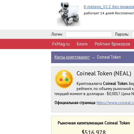
K-meleon_V2.2 без привяз
работает 14 дней бесплатно!
Логин:
Пароль:
FxMag.ru
Блоги
Рейтинг брокеров
Курсы криптовалют
→
Coineal Token
Coineal Token (NEAL)
Криптовалюта
Coineal Token
. Б
рейтинге, по объему рыночной к
текущий момент в долларах - $0,0017. Цена NE
Официальная страница
:
https://www.coineal.
Рыночная капитализация Coineal Token
$516 978