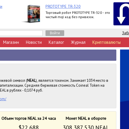
ки
PROTOTYPE TR-320
Торговый робот PROTOTYPE TR-320 - это
чистый mql код без привязок.
Заб
Магазин
Новости
Каталог
Журнал
Криптовалюты
иржевой символ (
NEAL
), является токеном. Занимает 1034 место в
апитализации. Средняя биржевая стоимость Coineal Token на
AL в рублях - 0,1074 руб.
com/
Объем торгов NEAL за 24 часа
Монет NEAL в обороте
$22 688
308 387 530 NEAL