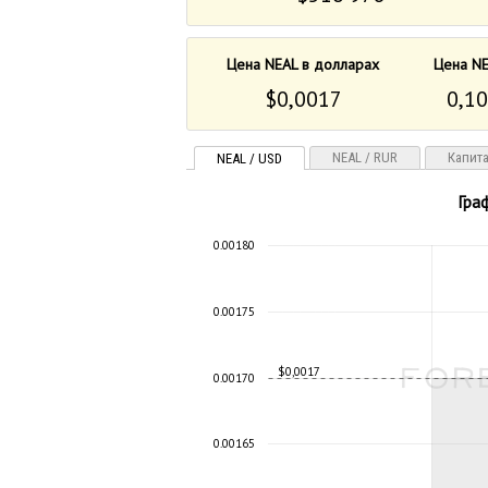
Цена NEAL в долларах
Цена NE
$0,0017
0,10
NEAL / RUR
Капит
NEAL / USD
Гра
0.00180
0.00175
$0,0017
0.00170
0.00165