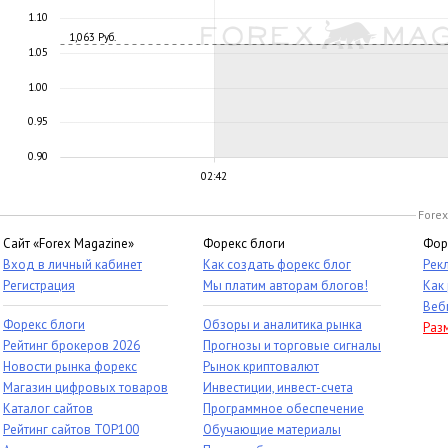
1.10
1,063 Руб.
1.05
1.00
0.95
0.90
02:42
Forex
Сайт «Forex Magazine»
Форекс блоги
Фор
Вход в личный кабинет
Как создать форекс блог
Рек
Регистрация
Мы платим авторам блогов!
Как
Веб
Форекс блоги
Обзоры и аналитика рынка
Раз
Рейтинг брокеров 2026
Прогнозы и торговые сигналы
Новости рынка форекс
Рынок криптовалют
Магазин цифровых товаров
Инвестиции, инвест-счета
Каталог сайтов
Программное обеспечение
Рейтинг сайтов TOP100
Обучающие материалы