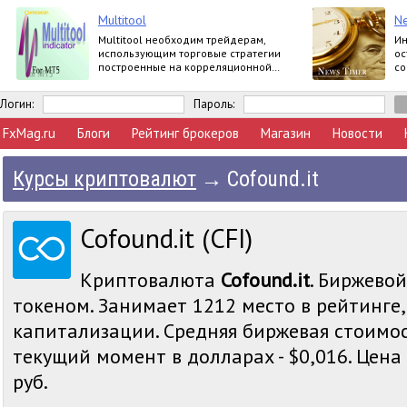
Multitool
N
Multitool необходим трейдерам,
Ин
использующим торговые стратегии
ос
построенные на корреляционной
со
зависимости валютных пар.
ве
со
Логин:
Пароль:
FxMag.ru
Блоги
Рейтинг брокеров
Магазин
Новости
Курсы криптовалют
→
Cofound.it
Cofound.it (CFI)
Криптовалюта
Cofound.it
. Биржевой
токеном. Занимает 1212 место в рейтинге
капитализации. Средняя биржевая стоимост
текущий момент в долларах - $0,016. Цена C
руб.