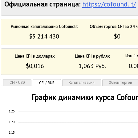
Официальная страница
:
https://cofound.it/
Рыночная капитализация Cofound.it
Объем торгов CFI за 24 
$5 214 430
$0
Цена CFI в долларах
Цена CFI в рублях
Изм. 1
$0,016
1,063 Руб.
0.0
CFI / USD
Капитализация
Объем торгов
CFI / RUR
График динамики курса Cofoun
1.25
1.20
1.15