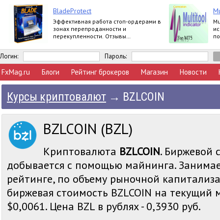
BladeProtect
Mu
Эффективная работа стоп-ордерами в
Mu
зонах перепроданности и
ис
перекупленности. Отзывы
по
пользователей:
за
https://www.mql5.com/ru/market/product/8739#
Логин:
Пароль:
FxMag.ru
Блоги
Рейтинг брокеров
Магазин
Новости
Курсы криптовалют
→
BZLCOIN
BZLCOIN (BZL)
Криптовалюта
BZLCOIN
. Биржевой 
добывается с помощью майнинга. Занимае
рейтинге, по объему рыночной капитализа
биржевая стоимость BZLCOIN на текущий м
$0,0061. Цена BZL в рублях - 0,3930 руб.