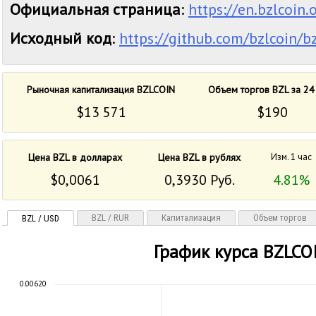
Официальная страница
:
https://en.bzlcoin.
Исходный код
:
https://github.com/bzlcoin/b
Рыночная капитализация BZLCOIN
Объем торгов BZL за 24
$13 571
$190
Цена BZL в долларах
Цена BZL в рублях
Изм. 1 час
$0,0061
0,3930 Руб.
4.81%
BZL / RUR
Капитализация
Объем торгов
BZL / USD
График курса BZLCO
0.00620