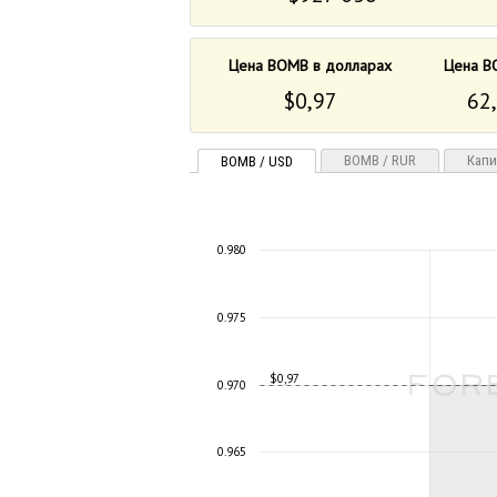
Цена BOMB в долларах
Цена B
$0,97
62,
BOMB / RUR
Капи
BOMB / USD
0.980
0.975
$0,97
0.970
0.965