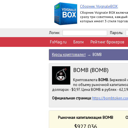
Сборник VsignaleBOX
Сборник Vsignale BOX включа
сразу три советника, каждый
которых имеет 3 стиля торгов
Логин:
Пароль:
FxMag.ru
Блоги
Рейтинг брокеров
Курсы криптовалют
→
BOMB
BOMB (BOMB)
Криптовалюта
BOMB
. Биржевой 
по объему рыночной капитализа
долларах - $0,97. Цена BOMB в рублях - 62,19
Официальная страница
:
https://bombtoken.c
Рыночная капитализация BOMB
О
$927 036