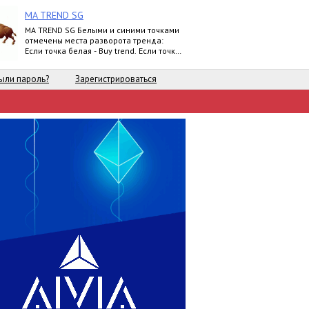
MA TREND SG
MA TREND SG Белыми и синими точками
отмечены места разворота тренда:
Если точка белая - Buy trend. Если точка
синяя - Sell trend. Moving ave
ыли пароль?
Зарегистрироваться