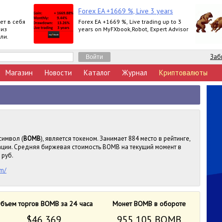
Forex EA +1669 %, Live 3 years
ет в себя
Forex EA +1669 %, Live trading up to 3
 из
years on MyFXbook,Robot, Expert Advisor
ли.
Заб
Магазин
Новости
Каталог
Журнал
Криптовалюты
символ (
BOMB
), является токеном. Занимает 884 место в рейтинге,
ции. Средняя биржевая стоимость BOMB на текущий момент в
 руб.
om/
бъем торгов BOMB за 24 часа
Монет BOMB в обороте
$46 369
955 105 BOMB