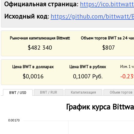
Официальная страница
:
https://ico.bittwat
Исходный код
:
https://github.com/bittwatt/
Рыночная капитализация Bittwatt
Объем торгов BWT за 24 ча
$482 340
$807
Цена BWT в долларах
Цена BWT в рублях
Изм. 1 
$0,0016
0,1007 Руб.
-0.2
BWT / RUR
Капитализация
Объем торгов
BWT / USD
График курса Bittwa
0.00170