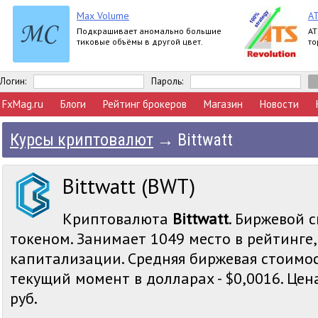
Max Volume
AT
Подкрашивает аномально большие
AT
тиковые объёмы в другой цвет.
то
Логин:
Пароль:
FxMag.ru
Блоги
Рейтинг брокеров
Магазин
Новости
Курсы криптовалют
→
Bittwatt
Bittwatt (BWT)
Криптовалюта
Bittwatt
. Биржевой с
токеном. Занимает 1049 место в рейтинге
капитализации. Средняя биржевая стоимост
текущий момент в долларах - $0,0016. Цена
руб.