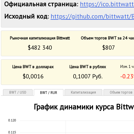
Официальная страница
:
https://ico.bittwat
Исходный код
:
https://github.com/bittwatt/
Рыночная капитализация Bittwatt
Объем торгов BWT за 24 ча
$482 340
$807
Цена BWT в долларах
Цена BWT в рублях
Изм. 1 
$0,0016
0,1007 Руб.
-0.2
BWT / USD
Капитализация
Объем торгов
BWT / RUR
График динамики курса Bittw
0.120
0.115