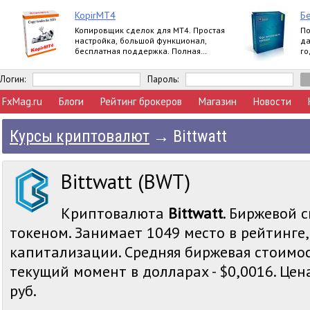
KopirMT4
Бе
Копировщик сделок для МТ4. Простая
По
настройка, большой функционал,
да
бесплатная поддержка. Полная
го
версия.
вл
Логин:
Пароль:
FxMag.ru
Блоги
Рейтинг брокеров
Магазин
Новости
Курсы криптовалют
→
Bittwatt
Bittwatt (BWT)
Криптовалюта
Bittwatt
. Биржевой с
токеном. Занимает 1049 место в рейтинге
капитализации. Средняя биржевая стоимост
текущий момент в долларах - $0,0016. Цена
руб.