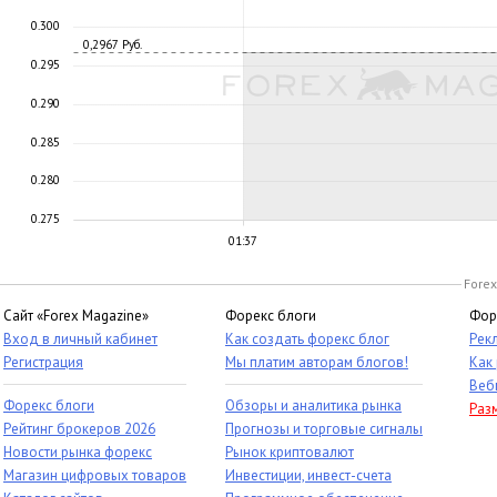
0.300
0,2967 Руб.
0.295
0.290
0.285
0.280
0.275
01:37
Forex
Сайт «Forex Magazine»
Форекс блоги
Фор
Вход в личный кабинет
Как создать форекс блог
Рек
Регистрация
Мы платим авторам блогов!
Как
Веб
Форекс блоги
Обзоры и аналитика рынка
Раз
Рейтинг брокеров 2026
Прогнозы и торговые сигналы
Новости рынка форекс
Рынок криптовалют
Магазин цифровых товаров
Инвестиции, инвест-счета