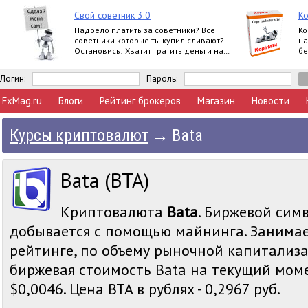
Свой советник 3.0
K
Надоело платить за советники? Все
Ко
советники которые ты купил сливают?
на
Остановись! Хватит тратить деньги на
бе
ерунду! Создай сам свой советник!
ве
Логин:
Пароль:
FxMag.ru
Блоги
Рейтинг брокеров
Магазин
Новости
Курсы криптовалют
→
Bata
Bata (BTA)
Криптовалюта
Bata
. Биржевой симв
добывается с помощью майнинга. Занимае
рейтинге, по объему рыночной капитализа
биржевая стоимость Bata на текущий моме
$0,0046. Цена BTA в рублях - 0,2967 руб.