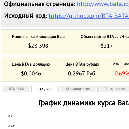
Официальная страница
:
http://www.bata.io
Исходный код
:
https://github.com/BTA-BAT
Рыночная капитализация Bata
Объем торгов BTA за 24 ч
$23 398
$217
Цена BTA в долларах
Цена BTA в рублях
Изм. 1 ча
$0,0046
0,2967 Руб.
-0.69
BTA / USD
Капитализация
Объем торгов
BTA / RUR
График динамики курса Bat
0.310
0.305