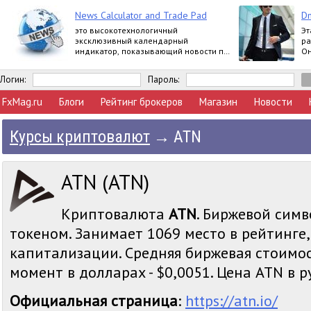
News Calculator and Trade Pad
Dm
это высокотехнологичный
Эт
эксклюзивный календарный
ра
индикатор, показывающий новости по
Он
многим валютам, и универсальная
по
многопрофильная торговая панель.
Логин:
Пароль:
FxMag.ru
Блоги
Рейтинг брокеров
Магазин
Новости
Курсы криптовалют
→
ATN
ATN (ATN)
Криптовалюта
ATN
. Биржевой симв
токеном. Занимает 1069 место в рейтинге
капитализации. Средняя биржевая стоимо
момент в долларах - $0,0051. Цена ATN в ру
Официальная страница
:
https://atn.io/