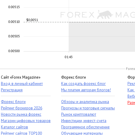
0.00515
$0,0051
0.00510
0.00505
0.00500
01:43
Forex
Сайт «Forex Magazine»
Форекс блоги
Фор
Вход в личный кабинет
Как создать форекс блог
Рек
Регистрация
Мы платим авторам блогов!
Как
Веб
Форекс блоги
Обзоры и аналитика рынка
Раз
Рейтинг брокеров 2026
Прогнозы и торговые сигналы
Новости рынка форекс
Рынок криптовалют
Магазин цифровых товаров
Инвестиции, инвест-счета
Каталог сайтов
Программное обеспечение
Рейтинг сайтов TOP100
Обучающие материалы