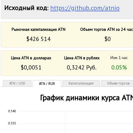
Исходный код
:
https://github.com/atnio
Рыночная капитализация ATN
Объем торгов ATN за 24 час
$426 514
$0
Цена ATN в долларах
Цена ATN в рублях
Изм. 1 час
$0,0051
0,3242 Руб.
0.05%
ATN / USD
Капитализация
Объем торгов
ATN / RUR
График динамики курса AT
0.340
0.335