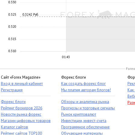
0.330
0.325
0,3242 Руб.
0.320
0.315
0.310
01:43
Forex
Сайт «Forex Magazine»
Форекс блоги
Фор
Вход в личный кабинет
Как создать форекс блог
Рек
Регистрация
Мы платим авторам блогов!
Как
Веб
Форекс блоги
Обзоры и аналитика рынка
Раз
Рейтинг брокеров 2026
Прогнозы и торговые сигналы
Новости рынка форекс
Рынок криптовалют
Магазин цифровых товаров
Инвестиции, инвест-счета
Каталог сайтов
Программное обеспечение
Рейтинг сайтов TOP100
Обучающие материалы