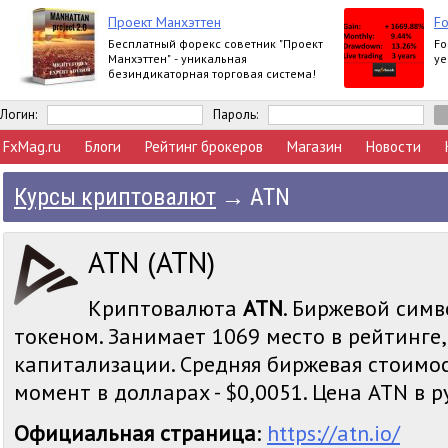
Проект Манхэттен
Fo
Бесплатный форекс советник "Проект
Fo
Манхэттен" - уникальная
ye
безиндикаторная торговая система!
Логин:
Пароль:
FxMag.ru
Блоги
Рейтинг брокеров
Магазин
Новости
Курсы криптовалют
→
ATN
ATN (ATN)
Криптовалюта
ATN
. Биржевой симв
токеном. Занимает 1069 место в рейтинге
капитализации. Средняя биржевая стоимо
момент в долларах - $0,0051. Цена ATN в ру
Официальная страница
:
https://atn.io/