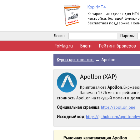
KopirMT4
Копировщик сделок для МТ4.
настройка, большой функцио
бесплатная поддержка. Пол
версия.
Логин:
Пароль:
FxMag.ru
Блоги
Рейтинг брокеров
Курсы криптовалют
→
Apollon
Apollon (XAP)
Криптовалюта
Apollon
. Биржево
Занимает 1726 место в рейтинг
стоимость Apollon на текущий момент в долла
Официальная страница
:
https://apollon.one
Исходный код
:
https://github.com/apollonde
Рыночная капитализация Apollon