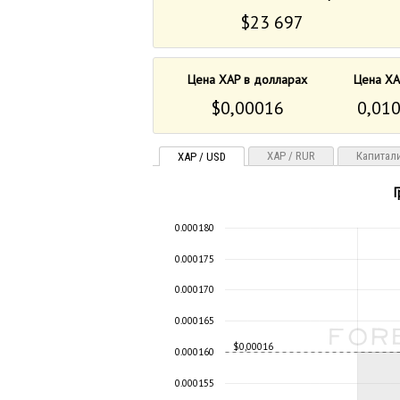
$23 697
Цена XAP в долларах
Цена XA
$0,00016
0,010
XAP / RUR
Капитал
XAP / USD
Г
0.000180
0.000175
0.000170
0.000165
$0,00016
0.000160
0.000155