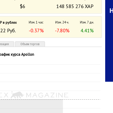
$6
148 585 276 XAP
P в рублях
Изм. 1 час
Изм. 24 ч.
Изм. 7 дн.
22 Руб.
-0.37%
-7.80%
4.41%
изация
Объем торгов
рафик курса Apollon