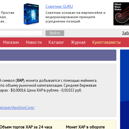
Советник GURU
 Простая
Советник основан на мартингейле и
нал,
модернизированом принципе
ная
усреднении позиций.
Заб
Магазин
Новости
Каталог
Журнал
Криптовалюты
й символ (
XAP
), монета добывается с помощью майнинга.
е, по объему рыночной капитализации. Средняя биржевая
рах - $0,00016. Цена XAP в рублях - 0,01022 руб.
veloper/ApollonCore/
Объем торгов XAP за 24 часа
Монет XAP в обороте