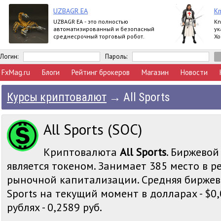
UZBAGR EA
Kn
UZBAGR EA - это полностью
Kn
автоматизированный и безопасный
ук
среднесрочный торговый робот.
Хо
та
ра
Логин:
Пароль:
FxMag.ru
Блоги
Рейтинг брокеров
Магазин
Новости
Курсы криптовалют
→
All Sports
All Sports (SOC)
Криптовалюта
All Sports
. Биржевой
является токеном. Занимает 385 место в р
рыночной капитализации. Средняя биржева
Sports на текущий момент в долларах - $0,
рублях - 0,2589 руб.