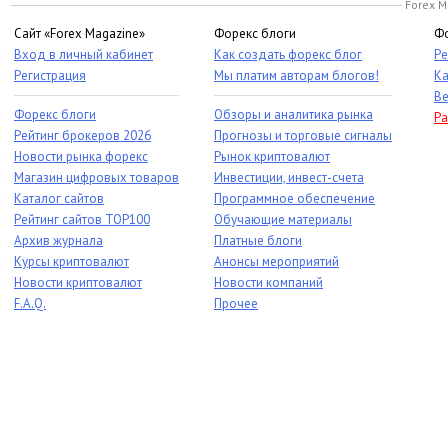
Forex M
Сайт «Forex Magazine»
Форекс блоги
Фо
Вход в личный кабинет
Как создать форекс блог
Ре
Регистрация
Мы платим авторам блогов!
Ка
Ве
Форекс блоги
Обзоры и аналитика рынка
Ра
Рейтинг брокеров 2026
Прогнозы и торговые сигналы
Новости рынка форекс
Рынок криптовалют
Магазин цифровых товаров
Инвестиции, инвест-счета
Каталог сайтов
Программное обеспечение
Рейтинг сайтов TOP100
Обучающие материалы
Архив журнала
Платные блоги
Курсы криптовалют
Анонсы мероприятий
Новости криптовалют
Новости компаний
F.A.Q.
Прочее