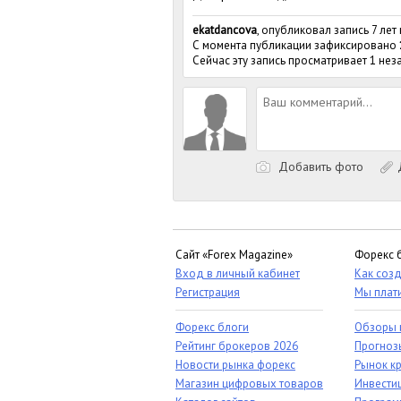
ekatdancova
, опубликовал запись 7 лет
С момента публикации зафиксировано
Сейчас эту запись просматривает 1 не
Добавить фото
Д
Сайт «Forex Magazine»
Форекс 
Вход в личный кабинет
Как созд
Регистрация
Мы плат
Форекс блоги
Обзоры 
Рейтинг брокеров 2026
Прогноз
Новости рынка форекс
Рынок к
Магазин цифровых товаров
Инвестиц