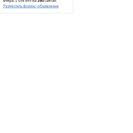
вчера: 1 038 695 на
260
сайтах;
Разместить форекс-объявление