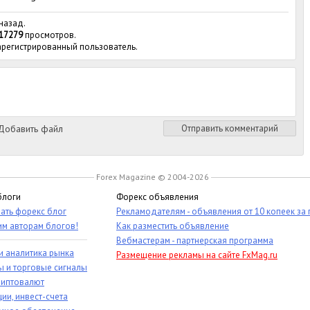
 назад.
17279
просмотров.
зарегистрированный пользователь.
обавить файл
Отправить комментарий
Forex Magazine © 2004-2026
блоги
Форекс объявления
ать форекс блог
Рекламодателям - объявления от 10 копеек за
им авторам блогов!
Как разместить объявление
Вебмастерам - партнерская программа
и аналитика рынка
Размещение рекламы на сайте FxMag.ru
ы и торговые сигналы
риптовалют
ии, инвест-счета