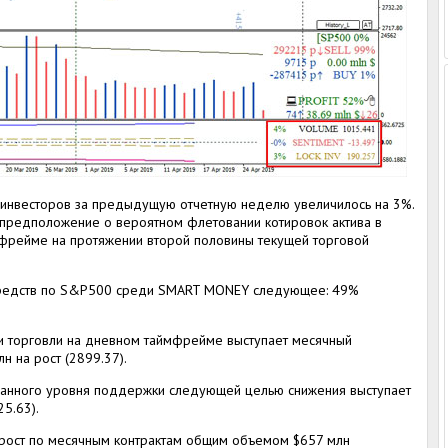
 инвесторов за предыдущую отчетную неделю увеличилось на 3%.
 предположение о вероятном флетовании котировок актива в
фрейме на протяжении второй половины текущей торговой
редств по S&P500 среди SMART MONEY следующее: 49%
 торговли на дневном таймфрейме выступает месячный
н на рост (2899.37).
занного уровня поддержки следующей целью снижения выступает
5.63).
рост по месячным контрактам общим объемом $657 млн