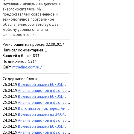
металлами, акциями, индексами и
энергоносителями. Мы
предоставляем современное и
технологичное программное
обеспечение, соответствующее
любому уровню опыта на
финансовом рынке.
Регистрация на проекте: 02.08.2017
Написал комментариев: 1
Записей в блоге: 833
Подписчиков:
1534
Сайт:
mtrading.com/ru/
Содержание блога:
26.04.19
Волновой анализ EURUSD, GBPUSD, USDJPY на 26 апреля 2019 года
26.04.19
Анализ опционов и фьючерсов по S&P500 на 26 апреля 2019
25.04.19
Волновой анализ EURUSD, GBPUSD, USDJPY на 25 апреля 2019 года
25.04.19
Анализ опционов и фьючерсов по USD/CAD на 25.04.2019
24.04.19
Валютный рынок перед Америкой, 24 апреля
24.04.19
Волновой анализ на 24.04.2019
24.04.19
Анализ опционов и фьючерсов по AUDUSD на 24.04.2019
23.04.19
Волновой анализ EURUSD, GBPUSD, USDJPY на 23 апреля 2019 года
23.04.19
Анализ опционов и фьючерсов по Crude Oil на 23.04.2019