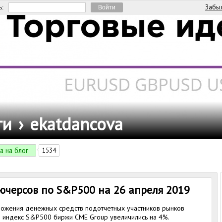
Забыл
ь:
ги
›
ekatdancova
а на блог
1534
ючерсов по S&P500 на 26 апреля 2019
ожения денежных средств подотчетных участников рынков
 индекс S&P500 биржи CME Group увеличились на 4%.