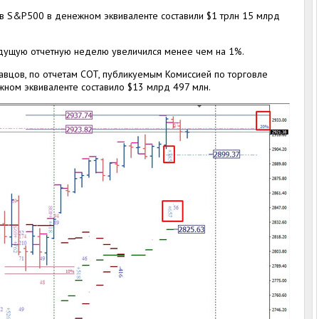
 S&P500 в денежном эквиваленте составили $1 трлн 15 млрд
дущую отчетную неделю увеличился менее чем на 1%.
вцов, по отчетам COT, публикуемым Комиссией по торговле
ном эквиваленте составило $13 млрд 497 млн.