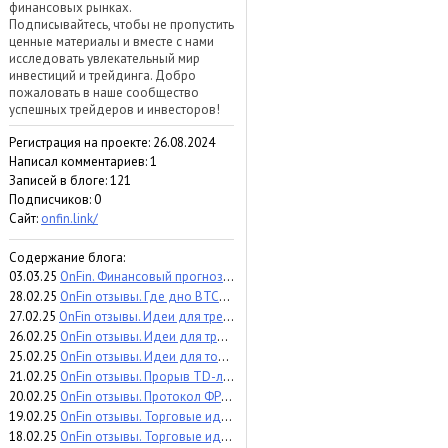
финансовых рынках.
Подписывайтесь, чтобы не пропустить
ценные материалы и вместе с нами
исследовать увлекательный мир
инвестиций и трейдинга. Добро
пожаловать в наше сообщество
успешных трейдеров и инвесторов!
Регистрация на проекте: 26.08.2024
Написал комментариев: 1
Записей в блоге: 121
Подписчиков:
0
Сайт:
onfin.link/
Содержание блога:
03.03.25
OnFin. Финансовый прогноз недели: NFP, решение ЕЦБ, индексы ISM и отчёт ADP.
28.02.25
OnFin отзывы. Где дно BTC? Ждать ли 70 000? #onfin #онфин #bitcoin #btc
27.02.25
OnFin отзывы. Идеи для трейдинга. ВВП и PCE: сценарии движения рынка после релизов
26.02.25
OnFin отзывы. Идеи для трейдинга. BTC: Конец снижения или только начало?
25.02.25
OnFin отзывы. Идеи для торговли. Доллар укрепляется. Какие активы дадут прибыль?
21.02.25
OnFin отзывы. Прорыв TD-линий: когда имбаланс не заполнится.
20.02.25
OnFin отзывы. Протокол ФРС и доллар: идеи для торговли.
19.02.25
OnFin отзывы. Торговые идеи. USDCHF: изучаем ордерблоки и ложные пробои.
18.02.25
OnFin отзывы. Торговые идеи. NZDUSD: Февральское заседание РБНЗ.