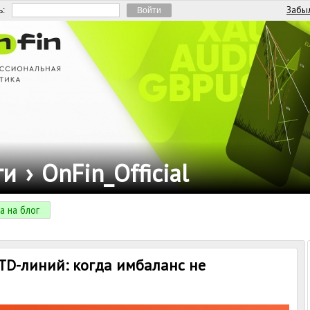
Забыл
ь:
ги
›
OnFin_Official
а на блог
TD-линий: когда имбаланс не