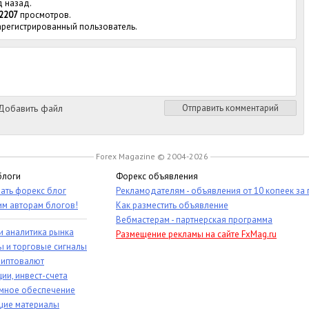
д назад.
2207
просмотров.
зарегистрированный пользователь.
обавить файл
Отправить комментарий
Forex Magazine © 2004-2026
блоги
Форекс объявления
ать форекс блог
Рекламодателям - объявления от 10 копеек за
им авторам блогов!
Как разместить объявление
Вебмастерам - партнерская программа
и аналитика рынка
Размещение рекламы на сайте FxMag.ru
ы и торговые сигналы
риптовалют
ии, инвест-счета
мное обеспечение
ие материалы