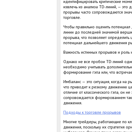
идентифицировать критические моме
извлечь из анализа TD-линий, — это
прорывы часто сопровождаются знач
торговле.
Чтобы правильно оценить потенциал 
линии до последней значимой вершин
прорыва, что позволяет определить 
потенциал дальнейшего движения ры
Важность истинных прорывов и роль 
Однако не все пробои TD-линий один
необходимо учитывать дополнительн
формирование гэпа или, что встреча
Имбаланс — это ситуация, когда на р
что приводит к резкому движению цен
отличие от классического гэпа, он н
сопровождается формированием тако
движения.
Подходы к торговле прорывов
Многие трейдеры, работающие по кл
движения, поскольку их стратегия ор