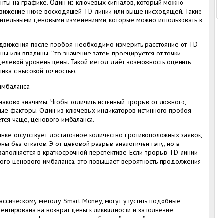
нты на графике. Один из ключевых сигналов, который можно
 движение ниже восходящей TD-линии или выше нисходящей. Такие
ительными ценовыми изменениями, которые можно использовать в
движения после пробоя, необходимо измерить расстояние от TD-
ы или впадины. Это значение затем проецируется от точки
целевой уровень цены. Такой метод даёт возможность оценить
нка с высокой точностью.
имбаланса
аково значимы. Чтобы отличить истинный прорыв от ложного,
ые факторы. Один из ключевых индикаторов истинного пробоя —
ется чаще, ценового имбаланса.
ынке отсутствует достаточное количество противоположных заявок,
ы без откатов. Этот ценовой разрыв аналогичен гэпу, но в
е заполняется в краткосрочной перспективе. Если прорыв TD-линии
го ценового имбаланса, это повышает вероятность продолжения
ассическому методу Smart Money, могут упустить подобные
иентирована на возврат цены к ликвидности и заполнение