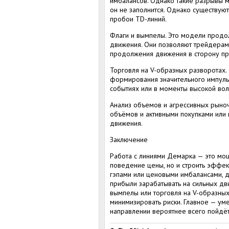
имбалансов. Однако такие разрывы мо
он не заполнится. Однако существую
пробои TD-линий.
Флаги и вымпелы. Это модели продо
движения. Они позволяют трейдерам
продолжения движения в сторону пр
Торговля на V-образных разворотах.
формирования значительного импульс
событиях или в моменты высокой вол
Анализ объемов и агрессивных рыно
объёмов и активными покупками или
движения.
Заключение
Работа с линиями Демарка — это мощ
поведение цены, но и строить эффе
гэпами или ценовыми имбалансами, 
прибыли зарабатывать на сильных дв
вымпелы или торговля на V-образных
минимизировать риски. Главное — уме
направлении вероятнее всего пойдёт