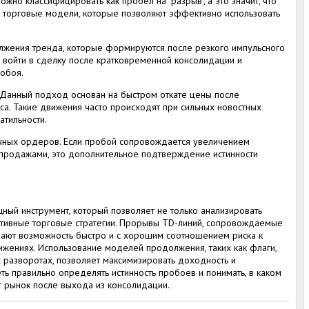
жно классифицировать как пробел на "разрыв", а это значит, что
т торговые модели, которые позволяют эффективно использовать
лжения тренда, которые формируются после резкого импульсного
 войти в сделку после кратковременной консолидации и
обоя.
 Данный подход основан на быстром откате цены после
а. Такие движения часто происходят при сильных новостных
атильности.
чных ордеров. Если пробой сопровождается увеличением
 продажами, это дополнительное подтверждение истинности
ный инструмент, который позволяет не только анализировать
ктивные торговые стратегии. Прорывы TD-линий, сопровождаемые
дают возможность быстро и с хорошим соотношением риска к
ижениях. Использование моделей продолжения, таких как флаги,
 разворотах, позволяет максимизировать доходность и
ть правильно определять истинность пробоев и понимать, в каком
 рынок после выхода из консолидации.