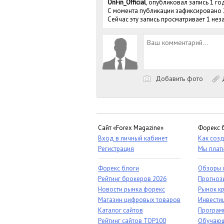
OnFin_Official
, опубликовал запись 1 го
С момента публикации зафиксировано
Сейчас эту запись просматривает 1 не
Добавить фото
Д
Сайт «Forex Magazine»
Форекс 
Вход в личный кабинет
Как созд
Регистрация
Мы плат
Форекс блоги
Обзоры 
Рейтинг брокеров 2026
Прогноз
Новости рынка форекс
Рынок к
Магазин цифровых товаров
Инвестиц
Каталог сайтов
Програм
Рейтинг сайтов TOP100
Обучающ